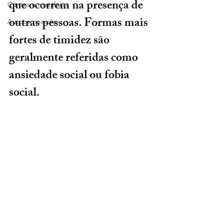
que ocorrem na presença de 
Contos e metáforas
outras pessoas. Formas mais 
Autocompaixão
fortes de timidez são 
geralmente referidas como 
ansiedade social ou fobia 
social.