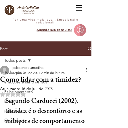
Por uma vida mais leve... Emocional e
relacional!
Agende sua consulta!
Post
Todos posts
psicoandreiamedina
Todos posts
27 de jun. de 2021
2 min de leitura
Como lidar com a timidez?
emoções e sentimentos
Atualizado:
16 de jul. de 2025
Relacionamento
Avaliado com NaN de 5 estrelas.
Segundo Carducci (2002), 
Luto
timidez é o desconforto e as 
Reflexões
inibições de comportamento 
Mindfulness