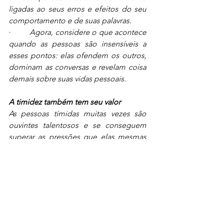
ligadas ao seus erros e efeitos do seu 
comportamento e de suas palavras. 
·         
Agora, considere o que acontece 
quando as pessoas são insensíveis a 
esses pontos: elas ofendem os outros, 
dominam as conversas e revelam coisa 
demais sobre suas vidas pessoais. 
A timidez também tem seu valor
As pessoas tímidas muitas vezes são 
ouvintes talentosos e se conseguem 
superar as pressões que elas mesmas 
criam para dar respostas, são ótimas de 
se conversar, pois podem estar 
verdadeiramente prestando atenção na 
conversa.
Portanto, um pouco de timidez pode 
ser benéfico para você e para a 