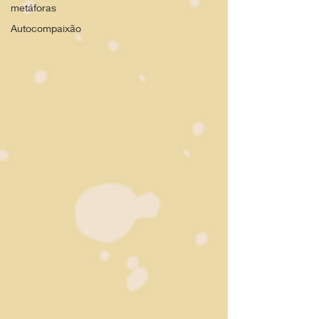
metáforas
Autocompaixão