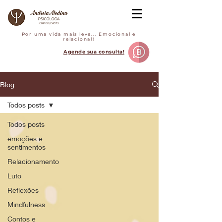
Por uma vida mais leve... Emocional e
relacional!
Agende sua consulta!
Blog
Todos posts
Todos posts
emoções e
sentimentos
Relacionamento
Luto
Reflexões
Mindfulness
Contos e