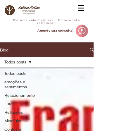
Por uma vida mais leve... Emocional e
relacional!
Agende sua consulta!
Blog
Todos posts
Todos posts
emoções e
sentimentos
Relacionamento
Luto
Reflexões
Mindfulness
Contos e