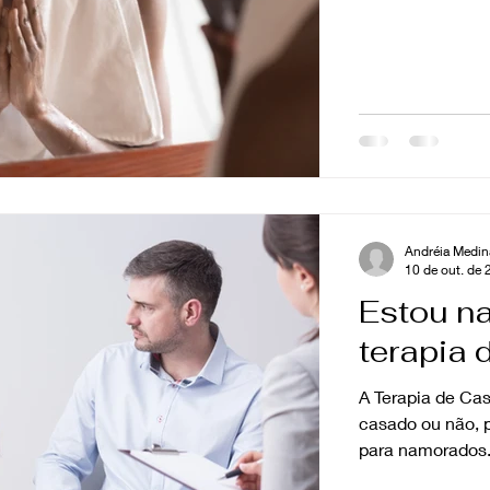
Andréia Medin
10 de out. de
Estou n
terapia 
A Terapia de Cas
casado ou não, p
para namorados