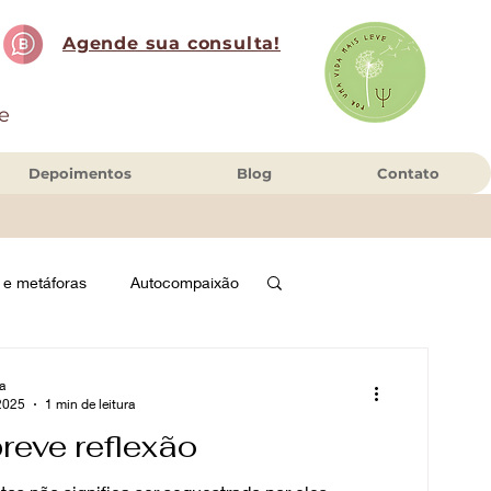
Agende sua consulta!
 e
Depoimentos
Blog
Contato
 e metáforas
Autocompaixão
a
 2025
1 min de leitura
reve reflexão