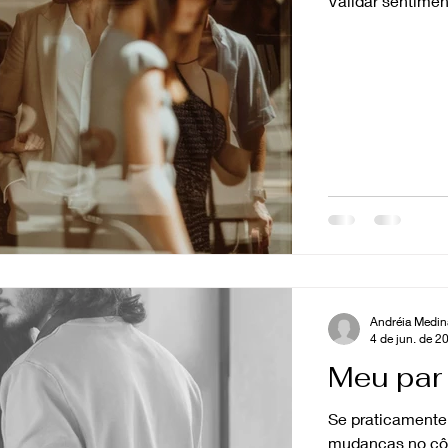
Validar sentimen
Andréia Medin
4 de jun. de 2
Meu par 
Se praticamente
mudanças no côn