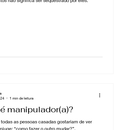
tos não significa ser sequestrado por eles.
a
024
1 min de leitura
é manipulador(a)?
 todas as pessoas casadas gostariam de ver
juge: “como fazer o outro mudar?”.