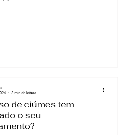
a
2024
2 min de leitura
so de ciúmes tem
ado o seu
namento?