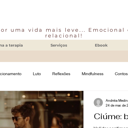
or uma vida mais leve... Emocional
relacional!
a a terapia
Serviços
Ebook
acionamento
Luto
Reflexões
Mindfulness
Contos
Andréia Medin
24 de mar. de
Ciúme: b