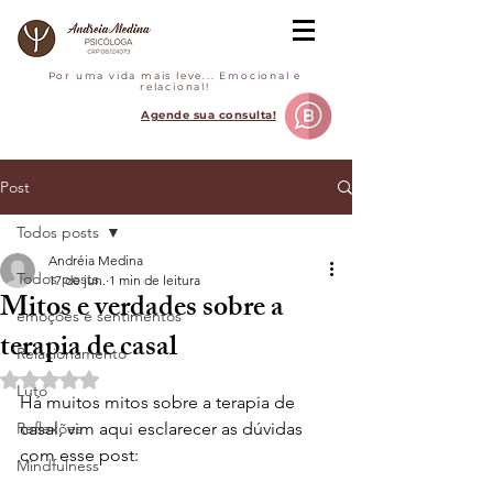
Por uma vida mais leve... Emocional e
relacional!
Agende sua consulta!
Post
Todos posts
Andréia Medina
Todos posts
17 de jun.
1 min de leitura
Mitos e verdades sobre a
emoções e sentimentos
terapia de casal
Relacionamento
Avaliado com NaN de 5 estrelas.
Luto
Há muitos mitos sobre a terapia de 
Reflexões
casal, vim aqui esclarecer as dúvidas 
com esse post:
Mindfulness